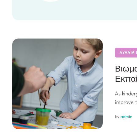
ΑΥΛΑΙΑ
Βιωμα
Εκπαί
As kinder
improve t
by 
admin