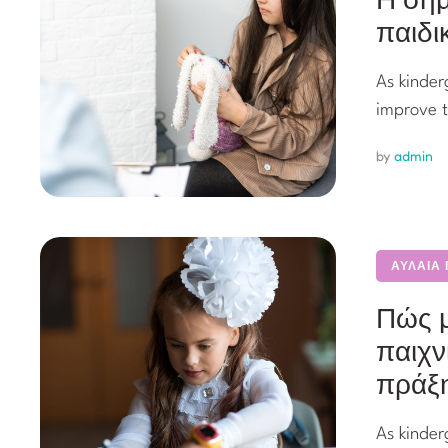
παιδι
As kinder
improve t
by 
admin
ΑΥΛΑΙΑ
Πώς μ
παιχν
πράξ
As kinder