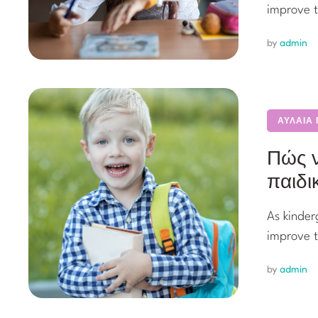
improve t
by 
admin
ΑΥΛΑΙΑ
Πώς ν
παιδι
As kinder
improve t
by 
admin