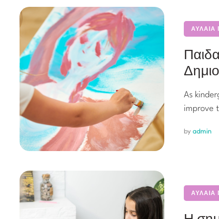
ΑΥΛΑΙΑ
Παιδα
Δημι
As kinder
improve t
by 
admin
ΑΥΛΑΙΑ
Η σημ